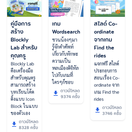
คู่มือการ
เกม
สไลด์ Co-
สร้าง
Wordsearch
ordinate
Blockly
จากเกม
ชวนน้องๆมา
Lab สำหรับ
Find the
รู้จักคำศัพท์
คุณครู
เกี่ยวกับทักษะ
rides
ความเป็น
Blockly Lab
แจกฟรี สไลด์
พลเมืองดิจิทัล
คือเครื่องมือ
ประกอบการ
ไปกับเกมที่
สำหรับคุณครู
สอนเรื่อง Co-
ใครๆก็ชอบ
สามารถสร้าง
ordinate จาก
ดาวน์โหลด
บทเรียนโค้ด
เกม Find the
9374 ครั้ง
ดิ้งแบบ Icon
rides
Block ในแบบ
ดาวน์โหลด
3746 ครั้ง
ของตัวเอง
ดาวน์โหลด
8328 ครั้ง