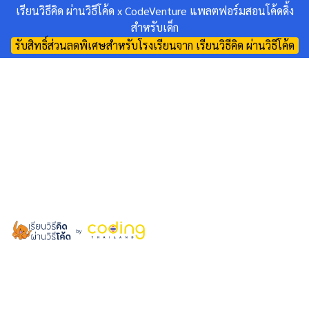
เรียนวิธีคิด ผ่านวิธีโค้ด x CodeVenture แพลตฟอร์มสอนโค้ดดิ้ง
สำหรับเด็ก
รับสิทธิ์ส่วนลดพิเศษสำหรับโรงเรียนจาก เรียนวิธีคิด ผ่านวิธีโค้ด