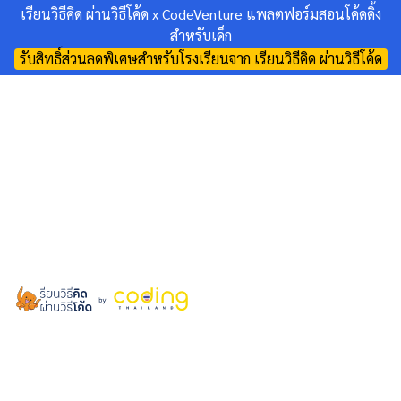
เรียนวิธีคิด ผ่านวิธีโค้ด x CodeVenture แพลตฟอร์มสอนโค้ดดิ้ง
สำหรับเด็ก
รับสิทธิ์ส่วนลดพิเศษสำหรับโรงเรียนจาก เรียนวิธีคิด ผ่านวิธีโค้ด